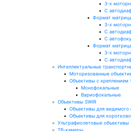
3-х мотор
С автодиа
Формат матрицы: 
3-х мотор
С автодиа
С автофок
Формат матрицы
3-х мотор
С автодиа
Интеллектуальные транспортны
Моторизованные объекти
Объективы с креплением 
Монофокальные
Вариофокальные
Объективы SWIR
Объективы для видимого 
Объективы для коротково
Ультрафиолетовые объективы
ТВ-камеры