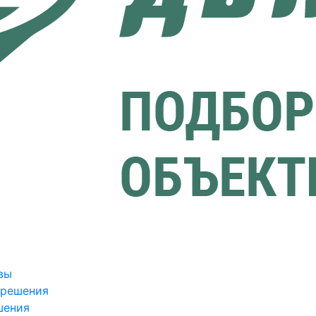
вы
зрешения
шения