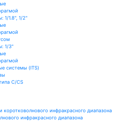
ные
фрагмой
1/1.8", 1/2"
ные
фрагмой
усом
: 1/3"
ные
фрагмой
е системы (ITS)
вы
типа C/CS
и коротковолнового инфракрасного диапазона
лнового инфракрасного диапазона