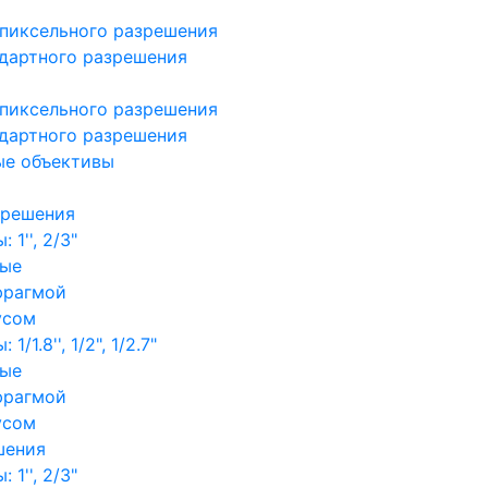
пиксельного разрешения
дартного разрешения
пиксельного разрешения
дартного разрешения
ые объективы
зрешения
1'', 2/3"
ные
фрагмой
усом
/1.8'', 1/2", 1/2.7"
ные
фрагмой
усом
шения
1'', 2/3"