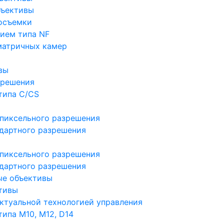
бъективы
осъемки
ием типа NF
матричных камер
вы
зрешения
типа C/CS
пиксельного разрешения
дартного разрешения
пиксельного разрешения
дартного разрешения
ые объективы
тивы
ктуальной технологией управления
ипа M10, M12, D14