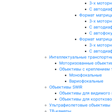
3-х мотор
С автодиа
Формат матрицы: 
3-х мотор
С автодиа
С автофок
Формат матрицы
3-х мотор
С автодиа
Интеллектуальные транспортны
Моторизованные объекти
Объективы с креплением 
Монофокальные
Вариофокальные
Объективы SWIR
Объективы для видимого 
Объективы для коротково
Ультрафиолетовые объективы
ТВ-камеры