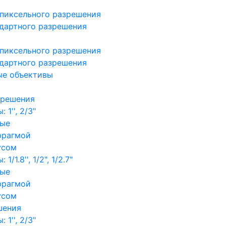
пиксельного разрешения
дартного разрешения
пиксельного разрешения
дартного разрешения
ые объективы
зрешения
1'', 2/3"
ные
фрагмой
усом
/1.8'', 1/2", 1/2.7"
ные
фрагмой
усом
шения
1'', 2/3"