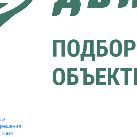
вы
зрешения
шения