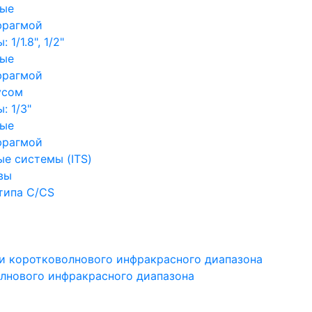
ные
фрагмой
1/1.8", 1/2"
ные
фрагмой
усом
: 1/3"
ные
фрагмой
е системы (ITS)
вы
типа C/CS
и коротковолнового инфракрасного диапазона
лнового инфракрасного диапазона