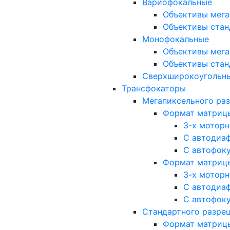
Вариофокальные
Объективы мега
Объективы стан
Монофокальные
Объективы мега
Объективы стан
Сверхширокоугольн
Трансфокаторы
Мегапиксельного ра
Формат матрицы: 
3-х мотор
С автодиа
С автофок
Формат матрицы: 1
3-х мотор
С автодиа
С автофок
Стандартного разре
Формат матрицы: 