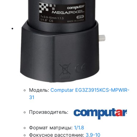
Модель:
Computar EG3Z3915KCS-MPWIR-
31
Производитель:
Формат матрицы:
1/1.8
Фокусное расстояние:
3.9-10