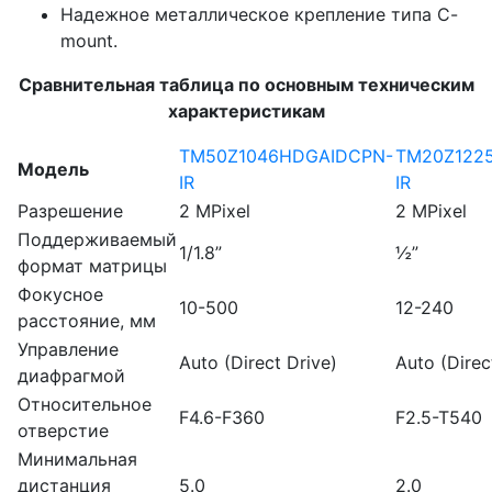
Надежное металлическое крепление типа C-
mount.
Сравнительная таблица по основным техническим
характеристикам
TM50Z1046HDGAIDCPN-
TM20Z122
Модель
IR
IR
Разрешение
2 MPixel
2 MPixel
Поддерживаемый
1/1.8”
½”
формат матрицы
Фокусное
10-500
12-240
расстояние, мм
Управление
Auto (Direct Drive)
Auto (Direc
диафрагмой
Относительное
F4.6-F360
F2.5-T540
отверстие
Минимальная
дистанция
5.0
2.0