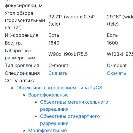
фокусировки, м
Угол обзора
32.71° (wide) x 0.74°
29.16° (wid
(горизонтальный
(tele)
(tele)
на 1/2″)
ИК-коррекция
Есть
Есть
Вес, гр.
1640
1600
Габаритные
W90xH90xL175.5
W103xH97.
размеры, мм
Тип крепления
C-mount
C-mount
Спецификация
Скачать
Скачать
CCTV оптика
Объективы с креплением типа C/CS
Вариофокальные
Объективы мегапиксельного
разрешения
Объективы стандартного
разрешения
Монофокальные