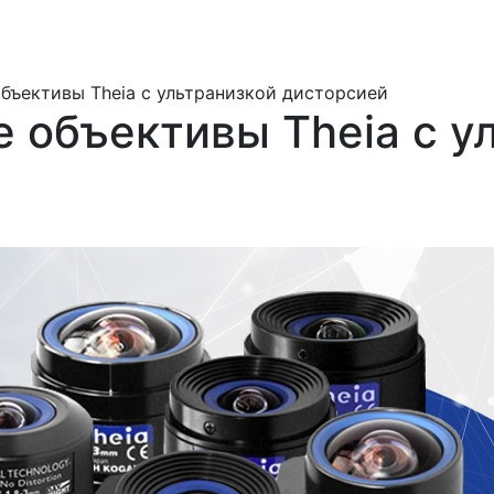
бъективы Theia с ультранизкой дисторсией
 объективы Theia с у