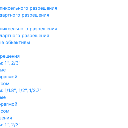
пиксельного разрешения
дартного разрешения
пиксельного разрешения
дартного разрешения
ые объективы
зрешения
1'', 2/3"
ные
фрагмой
усом
/1.8'', 1/2", 1/2.7"
ные
фрагмой
усом
шения
1'', 2/3"