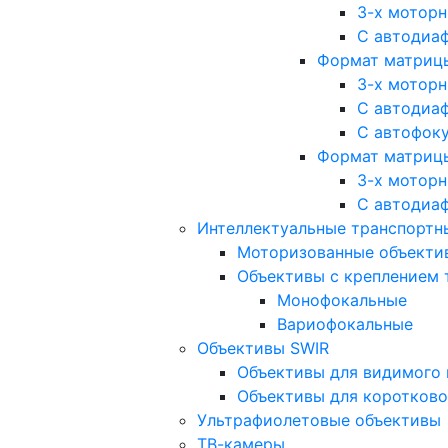
3-х мотор
С автодиа
Формат матрицы: 
3-х мотор
С автодиа
С автофок
Формат матрицы
3-х мотор
С автодиа
Интеллектуальные транспортны
Моторизованные объекти
Объективы с креплением 
Монофокальные
Вариофокальные
Объективы SWIR
Объективы для видимого 
Объективы для коротково
Ультрафиолетовые объективы
ТВ-камеры