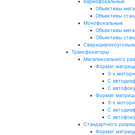
Вариофокальные
Объективы мега
Объективы стан
Монофокальные
Объективы мега
Объективы стан
Сверхширокоугольн
Трансфокаторы
Мегапиксельного ра
Формат матрицы: 
3-х мотор
С автодиа
С автофок
Формат матрицы: 1
3-х мотор
С автодиа
С автофок
Стандартного разре
Формат матрицы: 