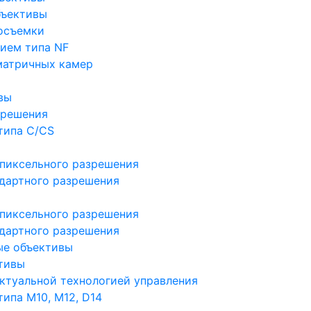
бъективы
осъемки
ием типа NF
матричных камер
вы
зрешения
типа C/CS
пиксельного разрешения
дартного разрешения
пиксельного разрешения
дартного разрешения
ые объективы
тивы
ктуальной технологией управления
ипа M10, M12, D14