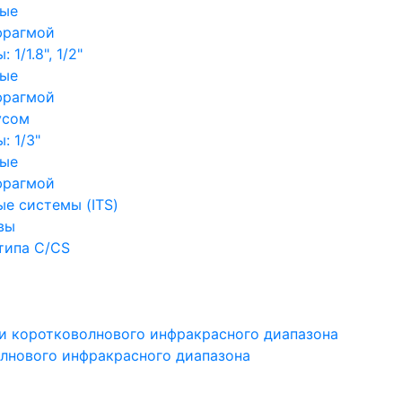
ные
фрагмой
1/1.8", 1/2"
ные
фрагмой
усом
: 1/3"
ные
фрагмой
е системы (ITS)
вы
типа C/CS
и коротковолнового инфракрасного диапазона
лнового инфракрасного диапазона