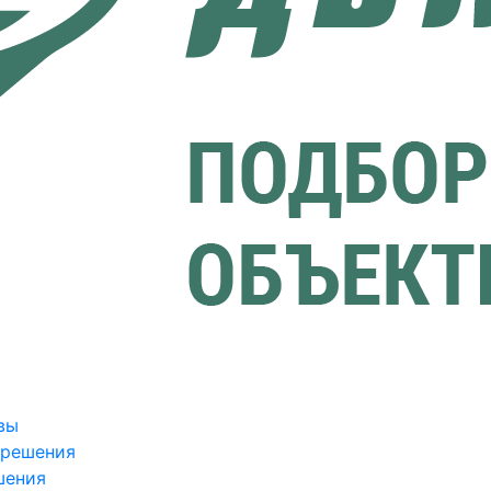
вы
зрешения
шения