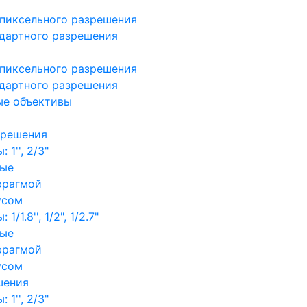
пиксельного разрешения
дартного разрешения
пиксельного разрешения
дартного разрешения
ые объективы
зрешения
1'', 2/3"
ные
фрагмой
усом
/1.8'', 1/2", 1/2.7"
ные
фрагмой
усом
шения
1'', 2/3"