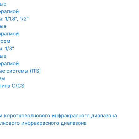
ные
фрагмой
1/1.8", 1/2"
ные
фрагмой
усом
: 1/3"
ные
фрагмой
е системы (ITS)
вы
типа C/CS
и коротковолнового инфракрасного диапазона
лнового инфракрасного диапазона