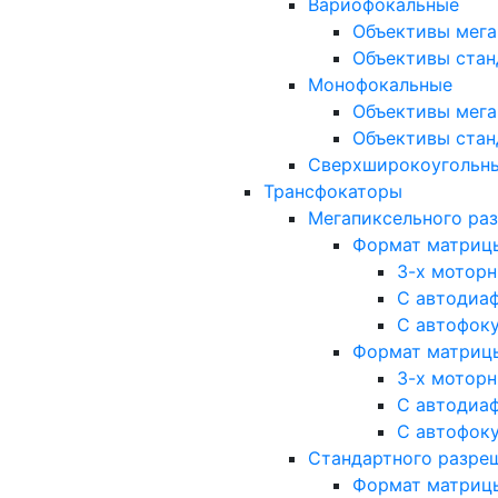
Вариофокальные
Объективы мега
Объективы стан
Монофокальные
Объективы мега
Объективы стан
Сверхширокоугольн
Трансфокаторы
Мегапиксельного ра
Формат матрицы: 
3-х мотор
С автодиа
С автофок
Формат матрицы: 1
3-х мотор
С автодиа
С автофок
Стандартного разре
Формат матрицы: 