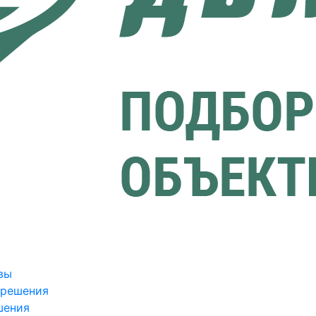
вы
зрешения
шения