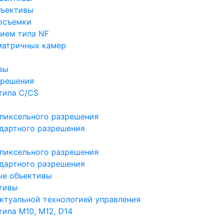
бъективы
осъемки
ием типа NF
матричных камер
вы
зрешения
типа C/CS
пиксельного разрешения
дартного разрешения
пиксельного разрешения
дартного разрешения
ые объективы
тивы
ктуальной технологией управления
ипа M10, M12, D14