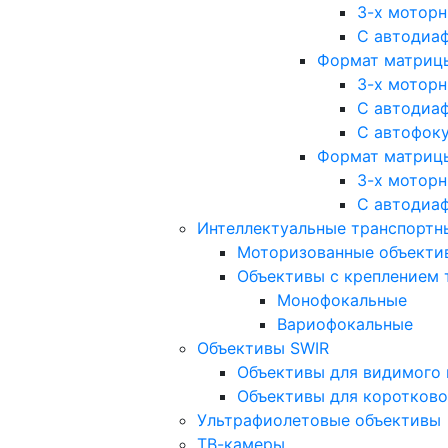
3-х мотор
С автодиа
Формат матрицы: 
3-х мотор
С автодиа
С автофок
Формат матрицы
3-х мотор
С автодиа
Интеллектуальные транспортны
Моторизованные объекти
Объективы с креплением 
Монофокальные
Вариофокальные
Объективы SWIR
Объективы для видимого 
Объективы для коротково
Ультрафиолетовые объективы
ТВ-камеры