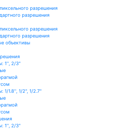
пиксельного разрешения
дартного разрешения
пиксельного разрешения
дартного разрешения
ые объективы
зрешения
1'', 2/3"
ные
фрагмой
усом
/1.8'', 1/2", 1/2.7"
ные
фрагмой
усом
шения
1'', 2/3"