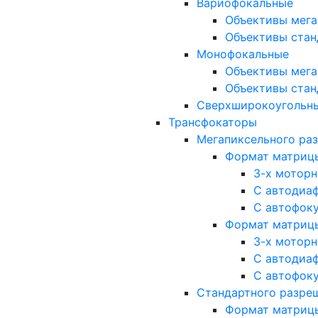
Вариофокальные
Объективы мега
Объективы стан
Монофокальные
Объективы мега
Объективы стан
Сверхширокоугольн
Трансфокаторы
Мегапиксельного ра
Формат матрицы: 
3-х мотор
С автодиа
С автофок
Формат матрицы: 1
3-х мотор
С автодиа
С автофок
Стандартного разре
Формат матрицы: 