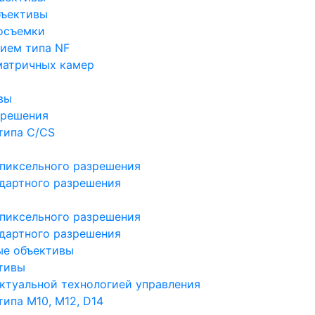
бъективы
осъемки
ием типа NF
матричных камер
вы
зрешения
типа C/CS
пиксельного разрешения
дартного разрешения
пиксельного разрешения
дартного разрешения
ые объективы
тивы
ктуальной технологией управления
ипа M10, M12, D14