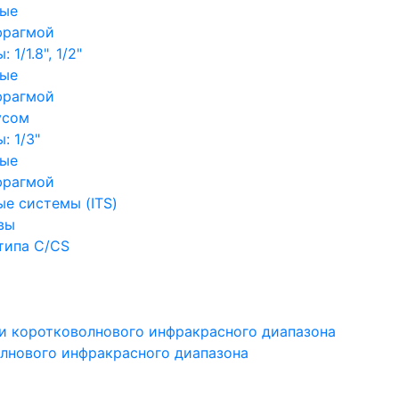
ные
фрагмой
1/1.8", 1/2"
ные
фрагмой
усом
: 1/3"
ные
фрагмой
е системы (ITS)
вы
типа C/CS
и коротковолнового инфракрасного диапазона
лнового инфракрасного диапазона