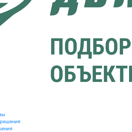
вы
зрешения
шения