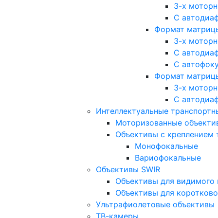
3-х мотор
С автодиа
Формат матрицы: 
3-х мотор
С автодиа
С автофок
Формат матрицы
3-х мотор
С автодиа
Интеллектуальные транспортны
Моторизованные объекти
Объективы с креплением 
Монофокальные
Вариофокальные
Объективы SWIR
Объективы для видимого 
Объективы для коротково
Ультрафиолетовые объективы
ТВ-камеры