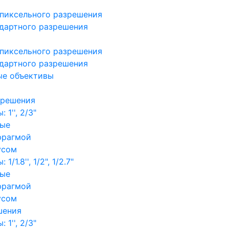
пиксельного разрешения
дартного разрешения
пиксельного разрешения
дартного разрешения
ые объективы
зрешения
1'', 2/3"
ные
фрагмой
усом
/1.8'', 1/2", 1/2.7"
ные
фрагмой
усом
шения
1'', 2/3"