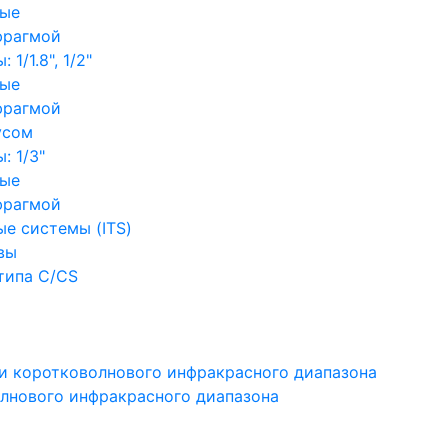
ные
фрагмой
1/1.8", 1/2"
ные
фрагмой
усом
: 1/3"
ные
фрагмой
е системы (ITS)
вы
типа C/CS
и коротковолнового инфракрасного диапазона
лнового инфракрасного диапазона