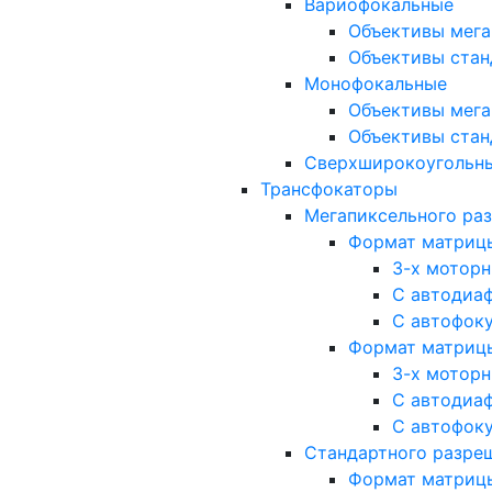
Вариофокальные
Объективы мега
Объективы стан
Монофокальные
Объективы мега
Объективы стан
Сверхширокоугольн
Трансфокаторы
Мегапиксельного ра
Формат матрицы: 
3-х мотор
С автодиа
С автофок
Формат матрицы: 1
3-х мотор
С автодиа
С автофок
Стандартного разре
Формат матрицы: 