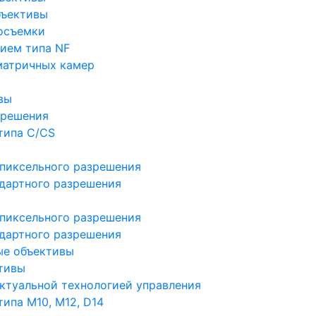
бъективы
осъемки
ием типа NF
матричных камер
вы
зрешения
типа C/CS
пиксельного разрешения
дартного разрешения
пиксельного разрешения
дартного разрешения
ые объективы
тивы
ктуальной технологией управления
ипа M10, M12, D14