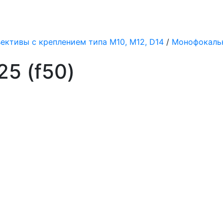
ективы с креплением типа M10, M12, D14
/
Монофокаль
5 (f50)