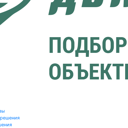
вы
зрешения
шения