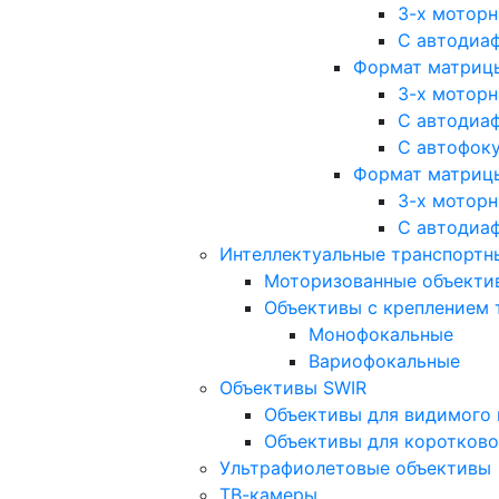
3-х мотор
С автодиа
Формат матрицы: 
3-х мотор
С автодиа
С автофок
Формат матрицы
3-х мотор
С автодиа
Интеллектуальные транспортны
Моторизованные объекти
Объективы с креплением 
Монофокальные
Вариофокальные
Объективы SWIR
Объективы для видимого 
Объективы для коротково
Ультрафиолетовые объективы
ТВ-камеры