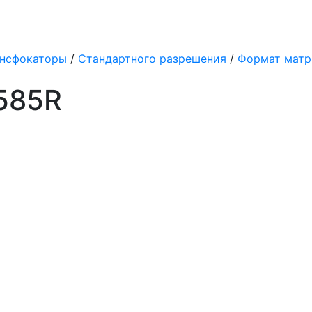
нсфокаторы
/
Стандартного разрешения
/
Формат матриц
585R