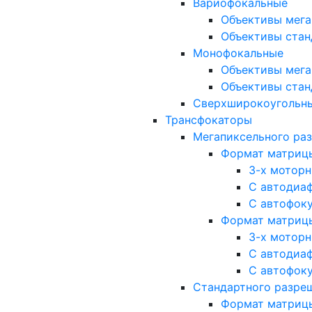
Вариофокальные
Объективы мега
Объективы стан
Монофокальные
Объективы мега
Объективы стан
Сверхширокоугольн
Трансфокаторы
Мегапиксельного ра
Формат матрицы: 
3-х мотор
С автодиа
С автофок
Формат матрицы: 1
3-х мотор
С автодиа
С автофок
Стандартного разре
Формат матрицы: 