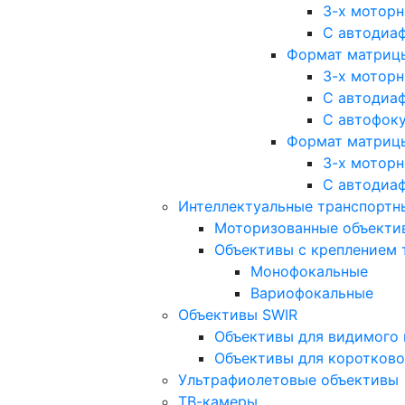
3-х мотор
С автодиа
Формат матрицы: 
3-х мотор
С автодиа
С автофок
Формат матрицы
3-х мотор
С автодиа
Интеллектуальные транспортны
Моторизованные объекти
Объективы с креплением 
Монофокальные
Вариофокальные
Объективы SWIR
Объективы для видимого 
Объективы для коротково
Ультрафиолетовые объективы
ТВ-камеры