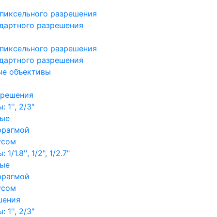
пиксельного разрешения
дартного разрешения
пиксельного разрешения
дартного разрешения
ые объективы
зрешения
1'', 2/3"
ные
фрагмой
усом
/1.8'', 1/2", 1/2.7"
ные
фрагмой
усом
шения
1'', 2/3"