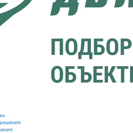
вы
зрешения
шения