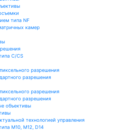
бъективы
осъемки
ием типа NF
матричных камер
вы
зрешения
типа C/CS
пиксельного разрешения
дартного разрешения
пиксельного разрешения
дартного разрешения
ые объективы
тивы
ктуальной технологией управления
ипа M10, M12, D14