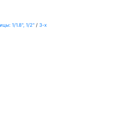
ы: 1/1.8", 1/2"
/
3-х