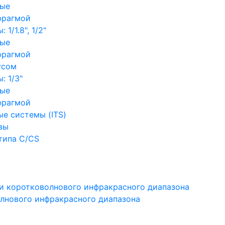
ные
фрагмой
1/1.8", 1/2"
ные
фрагмой
усом
: 1/3"
ные
фрагмой
е системы (ITS)
вы
типа C/CS
и коротковолнового инфракрасного диапазона
лнового инфракрасного диапазона