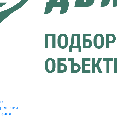
вы
зрешения
шения