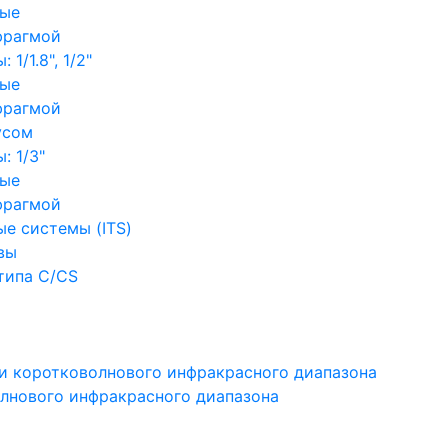
ные
фрагмой
1/1.8", 1/2"
ные
фрагмой
усом
: 1/3"
ные
фрагмой
е системы (ITS)
вы
типа C/CS
и коротковолнового инфракрасного диапазона
лнового инфракрасного диапазона