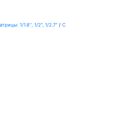
рицы: 1/1.8'', 1/2", 1/2.7"
/
С