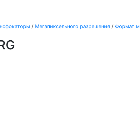
нсфокаторы
/
Мегапиксельного разрешения
/
Формат мат
8RG