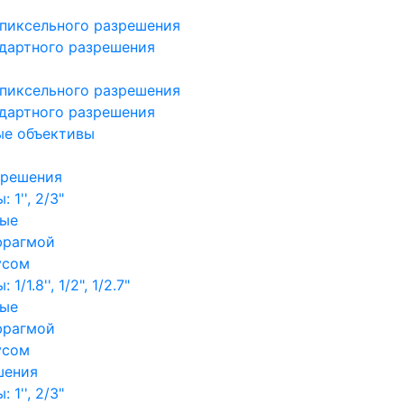
пиксельного разрешения
дартного разрешения
пиксельного разрешения
дартного разрешения
ые объективы
зрешения
1'', 2/3"
ные
фрагмой
усом
/1.8'', 1/2", 1/2.7"
ные
фрагмой
усом
шения
1'', 2/3"