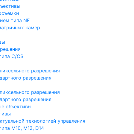
бъективы
осъемки
ием типа NF
матричных камер
вы
зрешения
типа C/CS
пиксельного разрешения
дартного разрешения
пиксельного разрешения
дартного разрешения
ые объективы
тивы
ктуальной технологией управления
ипа M10, M12, D14