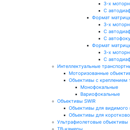
3-х мотор
С автодиа
Формат матрицы: 
3-х мотор
С автодиа
С автофок
Формат матрицы
3-х мотор
С автодиа
Интеллектуальные транспортны
Моторизованные объекти
Объективы с креплением 
Монофокальные
Вариофокальные
Объективы SWIR
Объективы для видимого 
Объективы для коротково
Ультрафиолетовые объективы
ТВ-камеры