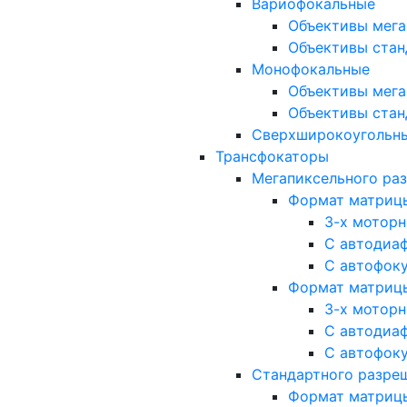
Вариофокальные
Объективы мега
Объективы стан
Монофокальные
Объективы мега
Объективы стан
Сверхширокоугольн
Трансфокаторы
Мегапиксельного ра
Формат матрицы: 
3-х мотор
С автодиа
С автофок
Формат матрицы: 1
3-х мотор
С автодиа
С автофок
Стандартного разре
Формат матрицы: 