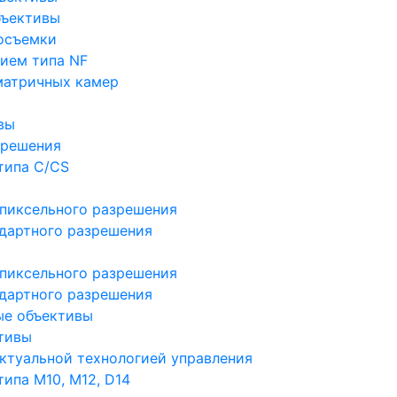
бъективы
осъемки
ием типа NF
матричных камер
вы
зрешения
типа C/CS
пиксельного разрешения
дартного разрешения
пиксельного разрешения
дартного разрешения
ые объективы
тивы
ктуальной технологией управления
ипа M10, M12, D14