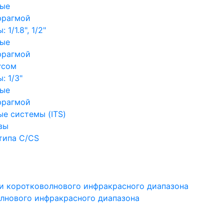
ные
фрагмой
1/1.8", 1/2"
ные
фрагмой
усом
: 1/3"
ные
фрагмой
е системы (ITS)
вы
типа C/CS
и коротковолнового инфракрасного диапазона
лнового инфракрасного диапазона