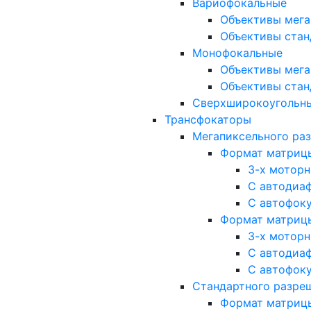
Вариофокальные
Объективы мега
Объективы стан
Монофокальные
Объективы мега
Объективы стан
Сверхширокоугольн
Трансфокаторы
Мегапиксельного ра
Формат матрицы: 
3-х мотор
С автодиа
С автофок
Формат матрицы: 1
3-х мотор
С автодиа
С автофок
Стандартного разре
Формат матрицы: 