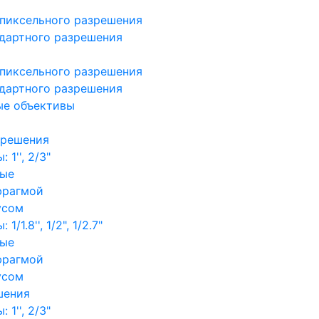
пиксельного разрешения
дартного разрешения
пиксельного разрешения
дартного разрешения
ые объективы
зрешения
1'', 2/3"
ные
фрагмой
усом
/1.8'', 1/2", 1/2.7"
ные
фрагмой
усом
шения
1'', 2/3"