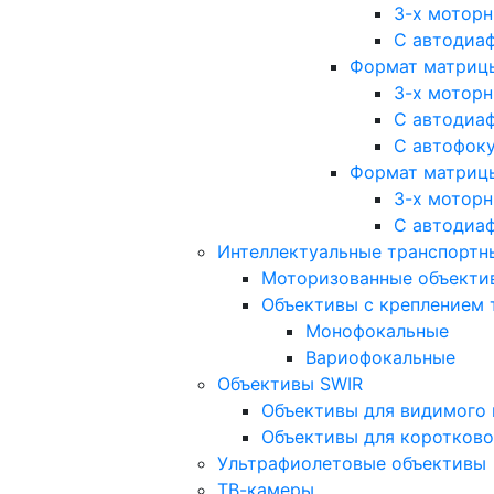
3-х мотор
С автодиа
Формат матрицы: 
3-х мотор
С автодиа
С автофок
Формат матрицы
3-х мотор
С автодиа
Интеллектуальные транспортны
Моторизованные объекти
Объективы с креплением 
Монофокальные
Вариофокальные
Объективы SWIR
Объективы для видимого 
Объективы для коротково
Ультрафиолетовые объективы
ТВ-камеры