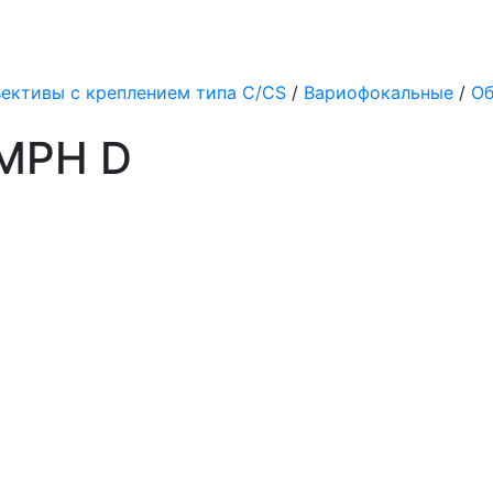
ективы с креплением типа C/CS
/
Вариофокальные
/
Об
3MPH D