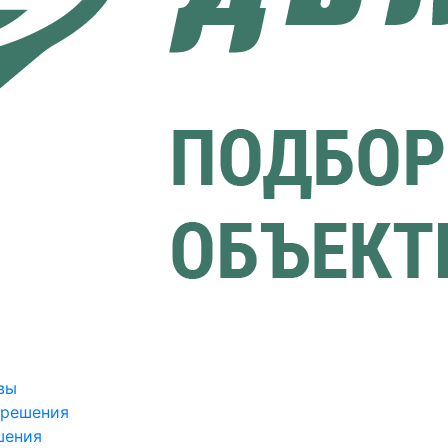
вы
зрешения
шения