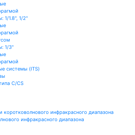
ные
фрагмой
1/1.8", 1/2"
ные
фрагмой
усом
: 1/3"
ные
фрагмой
е системы (ITS)
вы
типа C/CS
и коротковолнового инфракрасного диапазона
лнового инфракрасного диапазона