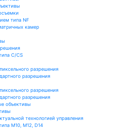
бъективы
осъемки
ием типа NF
матричных камер
вы
зрешения
типа C/CS
пиксельного разрешения
дартного разрешения
пиксельного разрешения
дартного разрешения
ые объективы
тивы
ктуальной технологией управления
ипа M10, M12, D14