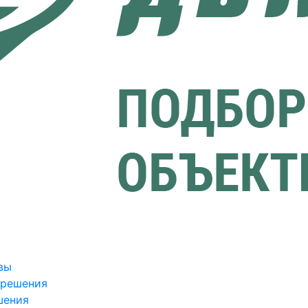
вы
зрешения
шения