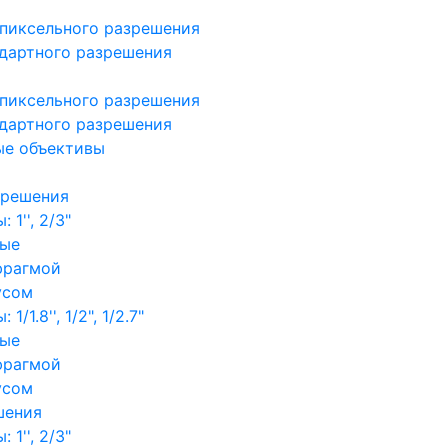
пиксельного разрешения
дартного разрешения
пиксельного разрешения
дартного разрешения
ые объективы
зрешения
1'', 2/3"
ные
фрагмой
усом
/1.8'', 1/2", 1/2.7"
ные
фрагмой
усом
шения
1'', 2/3"