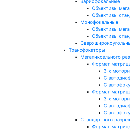
Вариофокальные
Объективы мега
Объективы стан
Монофокальные
Объективы мега
Объективы стан
Сверхширокоугольн
Трансфокаторы
Мегапиксельного ра
Формат матрицы: 
3-х мотор
С автодиа
С автофок
Формат матрицы: 1
3-х мотор
С автодиа
С автофок
Стандартного разре
Формат матрицы: 