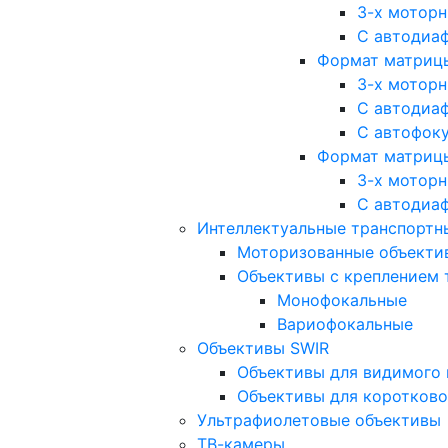
3-х мотор
С автодиа
Формат матрицы: 
3-х мотор
С автодиа
С автофок
Формат матрицы
3-х мотор
С автодиа
Интеллектуальные транспортны
Моторизованные объекти
Объективы с креплением 
Монофокальные
Вариофокальные
Объективы SWIR
Объективы для видимого 
Объективы для коротково
Ультрафиолетовые объективы
ТВ-камеры