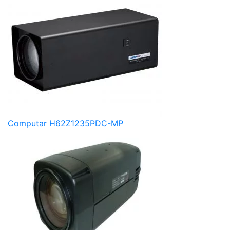
Computar H62Z1235PDC-MP