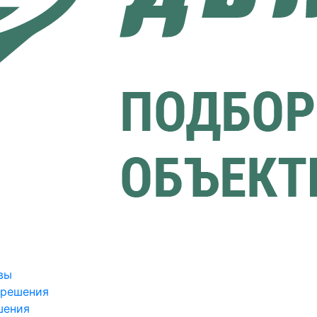
вы
зрешения
шения