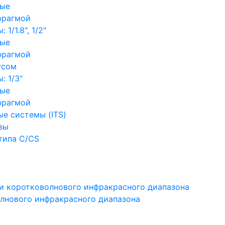
ные
фрагмой
1/1.8", 1/2"
ные
фрагмой
усом
: 1/3"
ные
фрагмой
е системы (ITS)
вы
типа C/CS
и коротковолнового инфракрасного диапазона
лнового инфракрасного диапазона