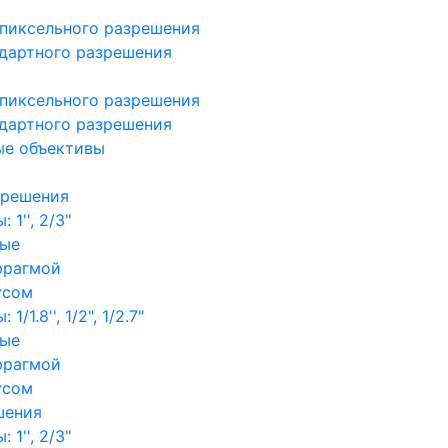
пиксельного разрешения
дартного разрешения
пиксельного разрешения
дартного разрешения
ые объективы
зрешения
1'', 2/3"
ные
фрагмой
усом
/1.8'', 1/2", 1/2.7"
ные
фрагмой
усом
шения
1'', 2/3"