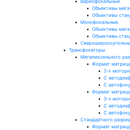
Вариофокальные
Объективы мега
Объективы стан
Монофокальные
Объективы мега
Объективы стан
Сверхширокоугольн
Трансфокаторы
Мегапиксельного ра
Формат матрицы: 
3-х мотор
С автодиа
С автофок
Формат матрицы: 1
3-х мотор
С автодиа
С автофок
Стандартного разре
Формат матрицы: 