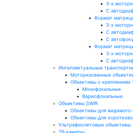
3-х мотор
С автодиа
Формат матрицы: 
3-х мотор
С автодиа
С автофок
Формат матрицы
3-х мотор
С автодиа
Интеллектуальные транспортны
Моторизованные объекти
Объективы с креплением 
Монофокальные
Вариофокальные
Объективы SWIR
Объективы для видимого 
Объективы для коротково
Ультрафиолетовые объективы
ТВ-камеры