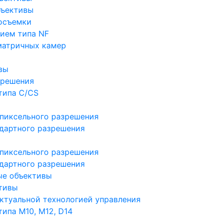
бъективы
осъемки
ием типа NF
матричных камер
вы
зрешения
типа C/CS
пиксельного разрешения
дартного разрешения
пиксельного разрешения
дартного разрешения
ые объективы
тивы
ктуальной технологией управления
ипа M10, M12, D14