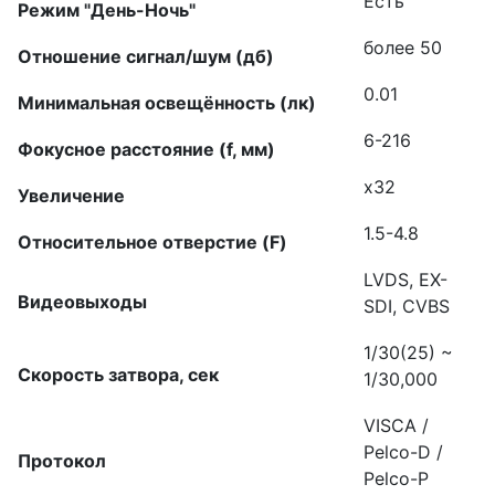
Есть
Режим "День-Ночь"
более 50
Отношение сигнал/шум (дб)
0.01
Минимальная освещённость (лк)
6-216
Фокусное расстояние (f, мм)
x32
Увеличение
1.5-4.8
Относительное отверстие (F)
LVDS, EX-
Видеовыходы
SDI, CVBS
1/30(25) ~
Скорость затвора, сек
1/30,000
VISCA /
Pelco-D /
Протокол
Pelco-P