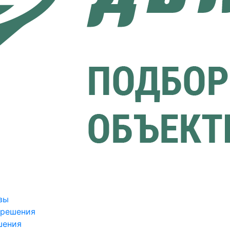
вы
зрешения
шения