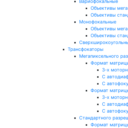
Вариофокальные
Объективы мега
Объективы стан
Монофокальные
Объективы мега
Объективы стан
Сверхширокоугольн
Трансфокаторы
Мегапиксельного ра
Формат матрицы: 
3-х мотор
С автодиа
С автофок
Формат матрицы: 1
3-х мотор
С автодиа
С автофок
Стандартного разре
Формат матрицы: 