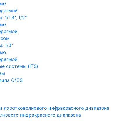
ные
фрагмой
1/1.8", 1/2"
ные
фрагмой
усом
: 1/3"
ные
фрагмой
е системы (ITS)
вы
типа C/CS
и коротковолнового инфракрасного диапазона
лнового инфракрасного диапазона