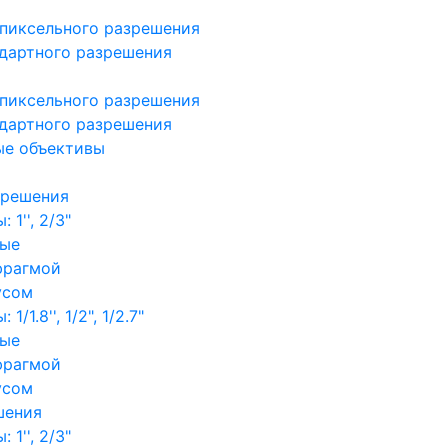
пиксельного разрешения
дартного разрешения
пиксельного разрешения
дартного разрешения
ые объективы
зрешения
1'', 2/3"
ные
фрагмой
усом
/1.8'', 1/2", 1/2.7"
ные
фрагмой
усом
шения
1'', 2/3"