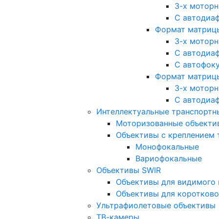
3-х мотор
С автодиа
Формат матрицы: 
3-х мотор
С автодиа
С автофок
Формат матрицы
3-х мотор
С автодиа
Интеллектуальные транспортны
Моторизованные объекти
Объективы с креплением 
Монофокальные
Вариофокальные
Объективы SWIR
Объективы для видимого 
Объективы для коротково
Ультрафиолетовые объективы
ТВ-камеры