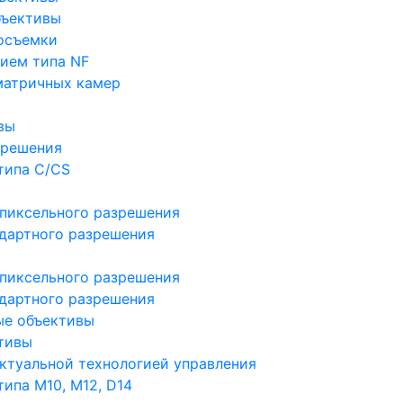
бъективы
осъемки
ием типа NF
матричных камер
вы
зрешения
типа C/CS
пиксельного разрешения
дартного разрешения
пиксельного разрешения
дартного разрешения
ые объективы
тивы
ктуальной технологией управления
ипа M10, M12, D14