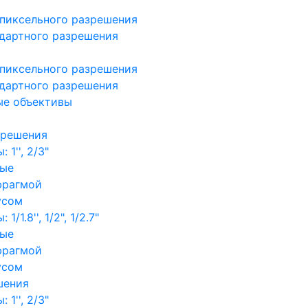
пиксельного разрешения
дартного разрешения
пиксельного разрешения
дартного разрешения
ые объективы
зрешения
1'', 2/3"
ные
фрагмой
усом
/1.8'', 1/2", 1/2.7"
ные
фрагмой
усом
шения
1'', 2/3"