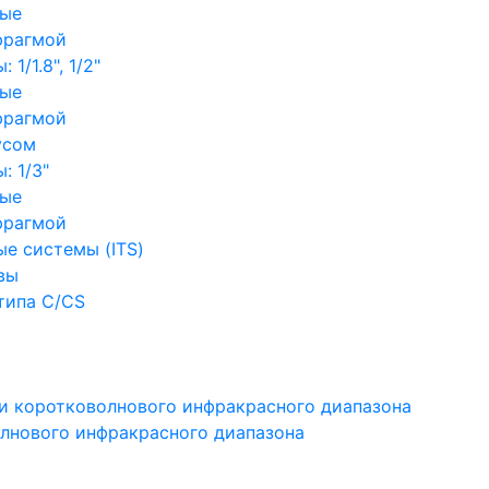
ные
фрагмой
1/1.8", 1/2"
ные
фрагмой
усом
: 1/3"
ные
фрагмой
е системы (ITS)
вы
типа C/CS
и коротковолнового инфракрасного диапазона
лнового инфракрасного диапазона