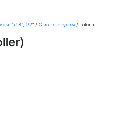
ы: 1/1.8", 1/2"
/
С автофокусом
/ Tokina
ler)