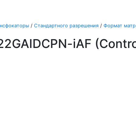
нсфокаторы
/
Стандартного разрешения
/
Формат матриц
2GAIDCPN-iAF (Control