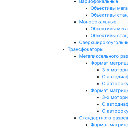
Вариофокальные
Объективы мега
Объективы стан
Монофокальные
Объективы мега
Объективы стан
Сверхширокоугольн
Трансфокаторы
Мегапиксельного ра
Формат матрицы: 
3-х мотор
С автодиа
С автофок
Формат матрицы: 1
3-х мотор
С автодиа
С автофок
Стандартного разре
Формат матрицы: 