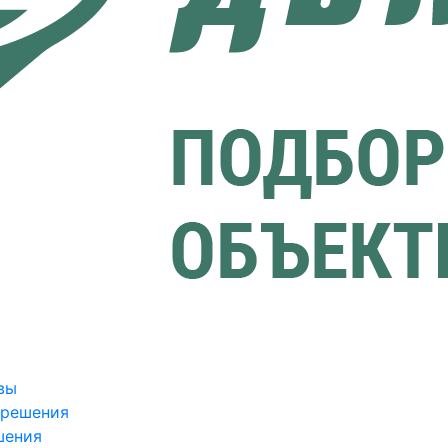
вы
зрешения
шения