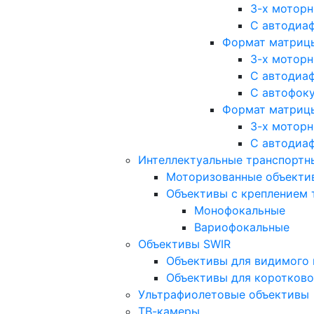
3-х мотор
С автодиа
Формат матрицы: 
3-х мотор
С автодиа
С автофок
Формат матрицы
3-х мотор
С автодиа
Интеллектуальные транспортны
Моторизованные объекти
Объективы с креплением 
Монофокальные
Вариофокальные
Объективы SWIR
Объективы для видимого 
Объективы для коротково
Ультрафиолетовые объективы
ТВ-камеры