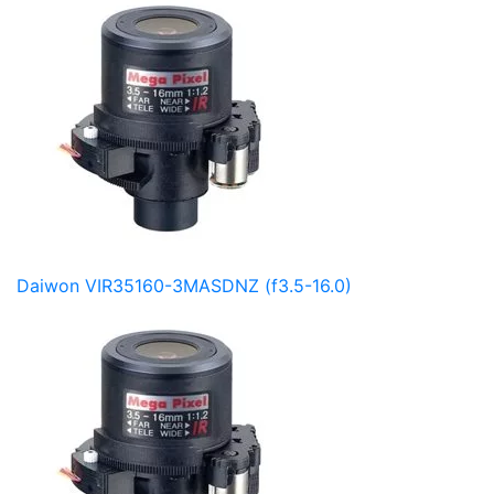
Daiwon VIR35160-3MASDNZ (f3.5-16.0)