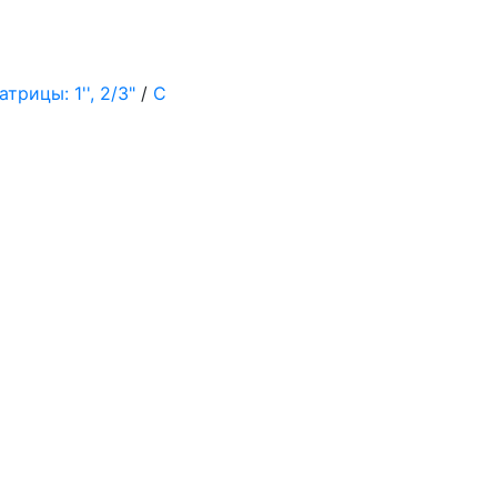
трицы: 1'', 2/3"
/
С