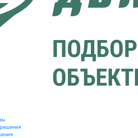
вы
зрешения
шения