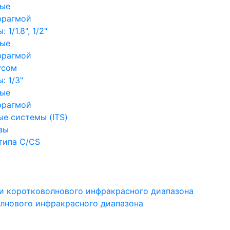
ные
фрагмой
1/1.8", 1/2"
ные
фрагмой
усом
: 1/3"
ные
фрагмой
е системы (ITS)
вы
типа C/CS
и коротковолнового инфракрасного диапазона
лнового инфракрасного диапазона