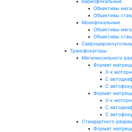
Вариофокальные
Объективы мега
Объективы стан
Монофокальные
Объективы мега
Объективы стан
Сверхширокоугольн
Трансфокаторы
Мегапиксельного ра
Формат матрицы: 
3-х мотор
С автодиа
С автофок
Формат матрицы: 1
3-х мотор
С автодиа
С автофок
Стандартного разре
Формат матрицы: 