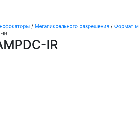
нсфокаторы
/
Мегапиксельного разрешения
/
Формат ма
-IR
AMPDC-IR