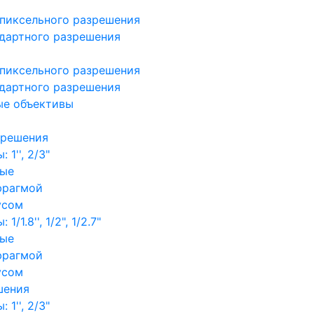
пиксельного разрешения
дартного разрешения
пиксельного разрешения
дартного разрешения
ые объективы
зрешения
1'', 2/3"
ные
фрагмой
усом
/1.8'', 1/2", 1/2.7"
ные
фрагмой
усом
шения
1'', 2/3"