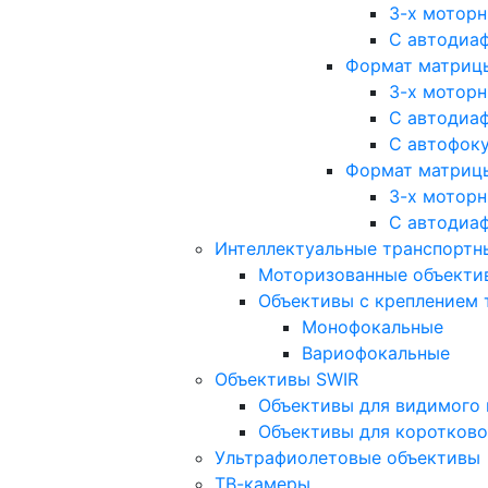
3-х мотор
С автодиа
Формат матрицы: 
3-х мотор
С автодиа
С автофок
Формат матрицы
3-х мотор
С автодиа
Интеллектуальные транспортны
Моторизованные объекти
Объективы с креплением 
Монофокальные
Вариофокальные
Объективы SWIR
Объективы для видимого 
Объективы для коротково
Ультрафиолетовые объективы
ТВ-камеры