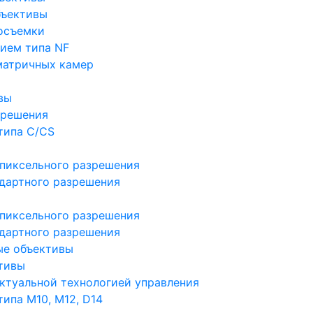
бъективы
осъемки
ием типа NF
матричных камер
вы
зрешения
типа C/CS
пиксельного разрешения
дартного разрешения
пиксельного разрешения
дартного разрешения
ые объективы
тивы
ктуальной технологией управления
ипа M10, M12, D14