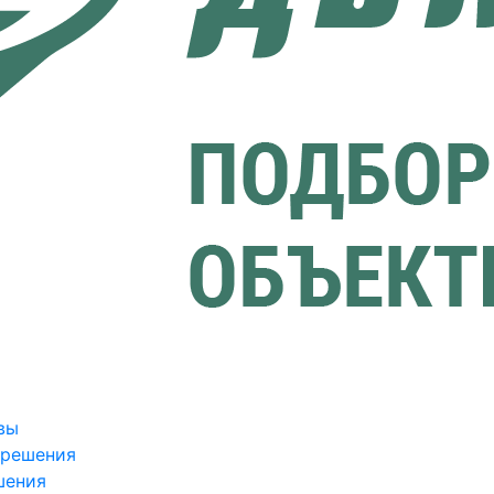
вы
зрешения
шения