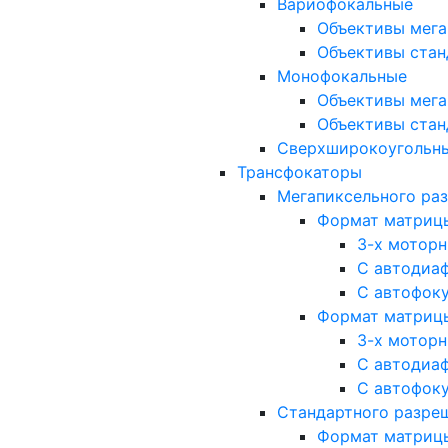
Вариофокальные
Объективы мега
Объективы стан
Монофокальные
Объективы мега
Объективы стан
Сверхширокоугольн
Трансфокаторы
Мегапиксельного ра
Формат матрицы: 
3-х мотор
С автодиа
С автофок
Формат матрицы: 1
3-х мотор
С автодиа
С автофок
Стандартного разре
Формат матрицы: 