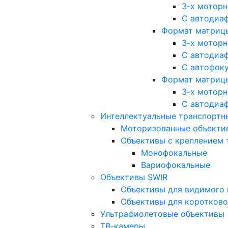
3-х мотор
С автодиа
Формат матрицы: 
3-х мотор
С автодиа
С автофок
Формат матрицы
3-х мотор
С автодиа
Интеллектуальные транспортны
Моторизованные объекти
Объективы с креплением 
Монофокальные
Вариофокальные
Объективы SWIR
Объективы для видимого 
Объективы для коротково
Ультрафиолетовые объективы
ТВ-камеры