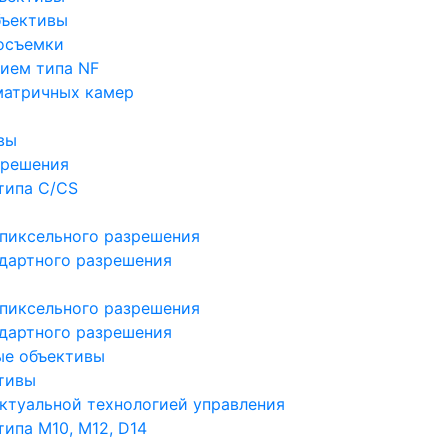
бъективы
осъемки
ием типа NF
матричных камер
вы
зрешения
типа C/CS
пиксельного разрешения
дартного разрешения
пиксельного разрешения
дартного разрешения
ые объективы
тивы
ктуальной технологией управления
ипа M10, M12, D14