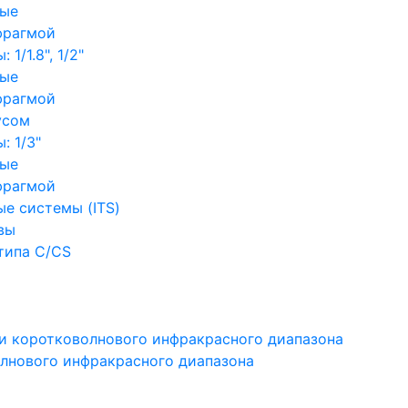
ные
фрагмой
1/1.8", 1/2"
ные
фрагмой
усом
: 1/3"
ные
фрагмой
е системы (ITS)
вы
типа C/CS
и коротковолнового инфракрасного диапазона
лнового инфракрасного диапазона