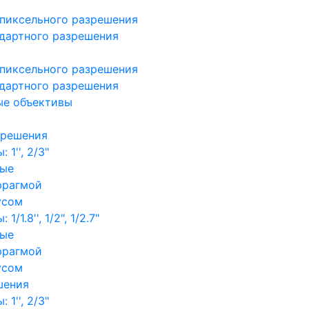
пиксельного разрешения
дартного разрешения
пиксельного разрешения
дартного разрешения
ые объективы
зрешения
1'', 2/3"
ные
фрагмой
усом
/1.8'', 1/2", 1/2.7"
ные
фрагмой
усом
шения
1'', 2/3"