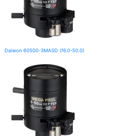
Daiwon 60500-3MASD (f6.0-50.0)