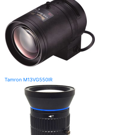
Tamron M13VG550IR