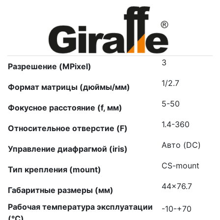
3
Разрешение (MPixel)
1/2.7
Формат матрицы (дюймы/мм)
5-50
Фокусное расстояние (f, мм)
1.4-360
Относительное отверстие (F)
Авто (DC)
Управление диафрагмой (iris)
CS-mount
Тип крепления (mount)
44×76.7
Габаритные размеры (мм)
Рабочая температура эксплуатации
-10-+70
(°C)