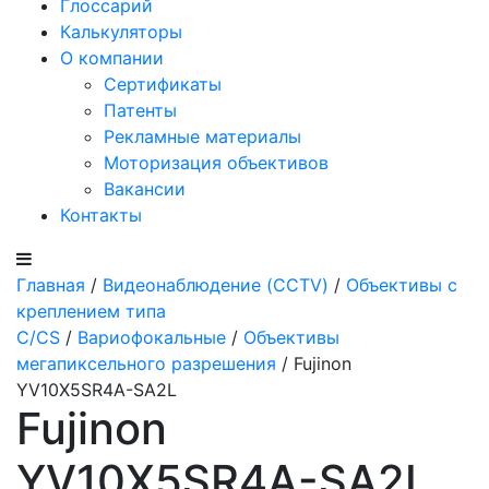
Глоссарий
Калькуляторы
О компании
Сертификаты
Патенты
Рекламные материалы
Моторизация объективов
Вакансии
Контакты
Главная
/
Видеонаблюдение (CCTV)
/
Объективы с
креплением типа
C/CS
/
Вариофокальные
/
Объективы
мегапиксельного разрешения
/ Fujinon
YV10X5SR4A-SA2L
Fujinon
YV10X5SR4A-SA2L