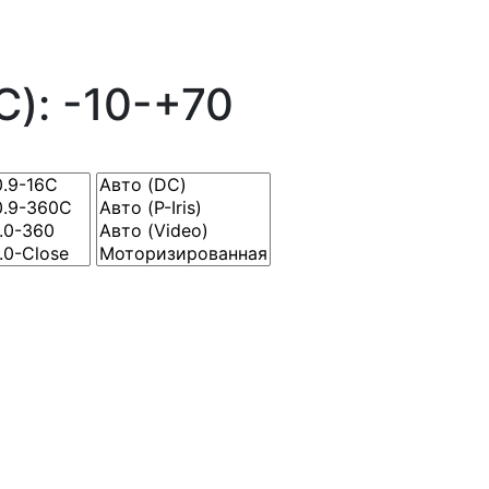
): -10-+70