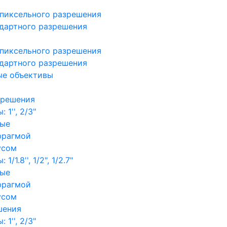
пиксельного разрешения
дартного разрешения
пиксельного разрешения
дартного разрешения
ые объективы
зрешения
1'', 2/3"
ные
фрагмой
усом
/1.8'', 1/2", 1/2.7"
ные
фрагмой
усом
шения
1'', 2/3"