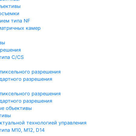
бъективы
осъемки
ием типа NF
матричных камер
вы
зрешения
типа C/CS
пиксельного разрешения
дартного разрешения
пиксельного разрешения
дартного разрешения
ые объективы
тивы
ктуальной технологией управления
ипа M10, M12, D14