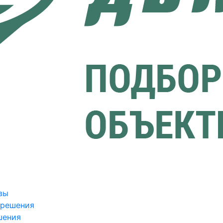
вы
зрешения
шения