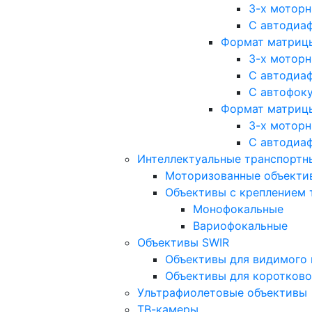
3-х мотор
С автодиа
Формат матрицы: 
3-х мотор
С автодиа
С автофок
Формат матрицы
3-х мотор
С автодиа
Интеллектуальные транспортны
Моторизованные объекти
Объективы с креплением 
Монофокальные
Вариофокальные
Объективы SWIR
Объективы для видимого 
Объективы для коротково
Ультрафиолетовые объективы
ТВ-камеры