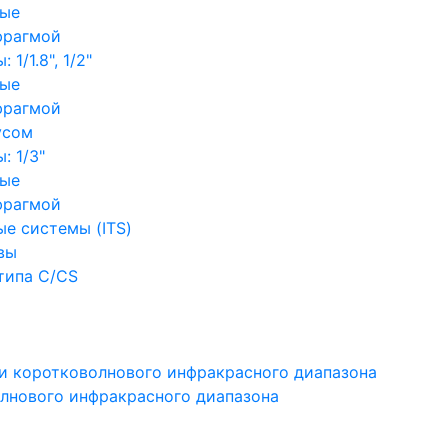
ные
фрагмой
1/1.8", 1/2"
ные
фрагмой
усом
: 1/3"
ные
фрагмой
е системы (ITS)
вы
типа C/CS
и коротковолнового инфракрасного диапазона
лнового инфракрасного диапазона