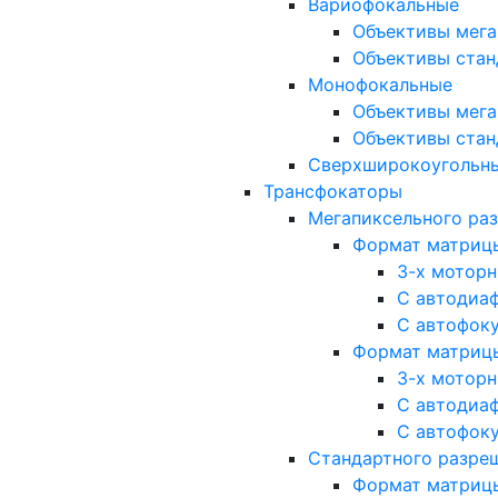
Вариофокальные
Объективы мега
Объективы стан
Монофокальные
Объективы мега
Объективы стан
Сверхширокоугольн
Трансфокаторы
Мегапиксельного ра
Формат матрицы: 
3-х мотор
С автодиа
С автофок
Формат матрицы: 1
3-х мотор
С автодиа
С автофок
Стандартного разре
Формат матрицы: 