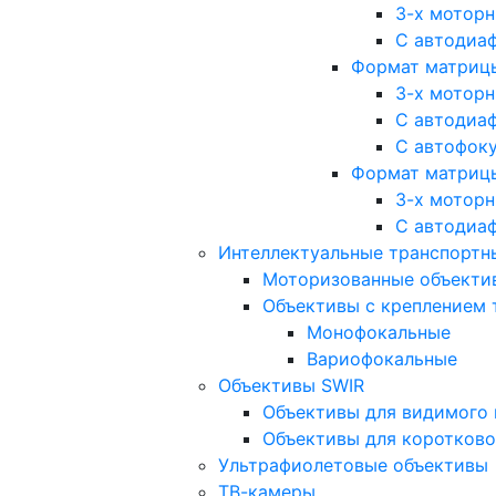
3-х мотор
С автодиа
Формат матрицы: 
3-х мотор
С автодиа
С автофок
Формат матрицы
3-х мотор
С автодиа
Интеллектуальные транспортны
Моторизованные объекти
Объективы с креплением 
Монофокальные
Вариофокальные
Объективы SWIR
Объективы для видимого 
Объективы для коротково
Ультрафиолетовые объективы
ТВ-камеры