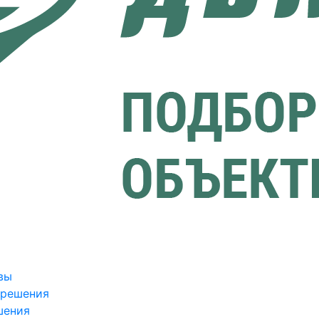
вы
зрешения
шения