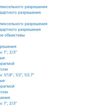
пиксельного разрешения
дартного разрешения
пиксельного разрешения
дартного разрешения
ые объективы
зрешения
1'', 2/3"
ные
фрагмой
усом
/1.8'', 1/2", 1/2.7"
ные
фрагмой
усом
шения
1'', 2/3"