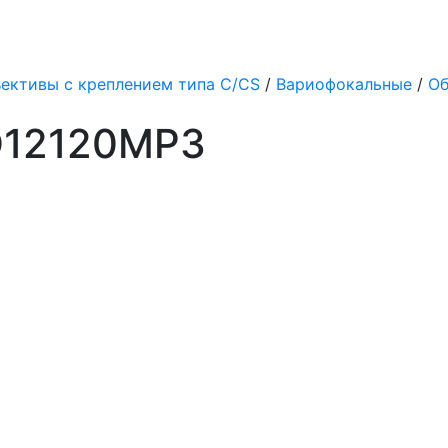
ективы с креплением типа C/CS
/
Вариофокальные
/
Об
D12120MP3