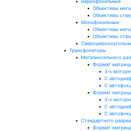
Вариофокальные
Объективы мега
Объективы стан
Монофокальные
Объективы мега
Объективы стан
Сверхширокоугольн
Трансфокаторы
Мегапиксельного ра
Формат матрицы: 
3-х мотор
С автодиа
С автофок
Формат матрицы: 1
3-х мотор
С автодиа
С автофок
Стандартного разре
Формат матрицы: 