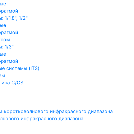
ные
фрагмой
1/1.8", 1/2"
ные
фрагмой
усом
: 1/3"
ные
фрагмой
е системы (ITS)
вы
типа C/CS
и коротковолнового инфракрасного диапазона
лнового инфракрасного диапазона