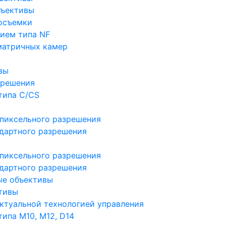
бъективы
осъемки
ием типа NF
матричных камер
вы
зрешения
типа C/CS
пиксельного разрешения
дартного разрешения
пиксельного разрешения
дартного разрешения
ые объективы
тивы
ктуальной технологией управления
ипа M10, M12, D14