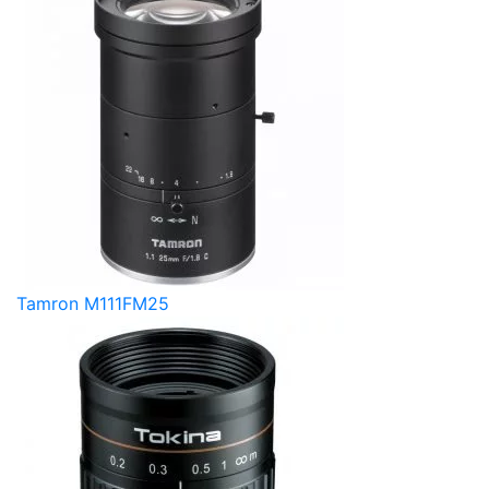
Tamron M111FM25