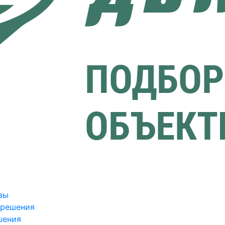
вы
зрешения
шения