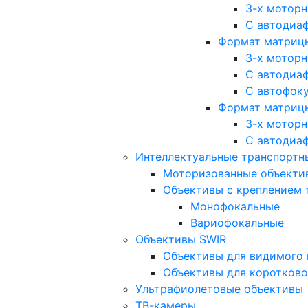
3-х мотор
С автодиа
Формат матрицы: 
3-х мотор
С автодиа
С автофок
Формат матрицы
3-х мотор
С автодиа
Интеллектуальные транспортны
Моторизованные объекти
Объективы с креплением 
Монофокальные
Вариофокальные
Объективы SWIR
Объективы для видимого 
Объективы для коротково
Ультрафиолетовые объективы
ТВ-камеры