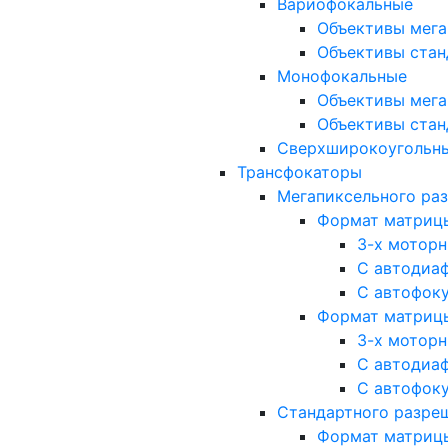
Вариофокальные
Объективы мега
Объективы стан
Монофокальные
Объективы мега
Объективы стан
Сверхширокоугольн
Трансфокаторы
Мегапиксельного ра
Формат матрицы: 
3-х мотор
С автодиа
С автофок
Формат матрицы: 1
3-х мотор
С автодиа
С автофок
Стандартного разре
Формат матрицы: 