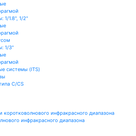
ные
фрагмой
1/1.8", 1/2"
ные
фрагмой
усом
: 1/3"
ные
фрагмой
е системы (ITS)
вы
типа C/CS
и коротковолнового инфракрасного диапазона
лнового инфракрасного диапазона