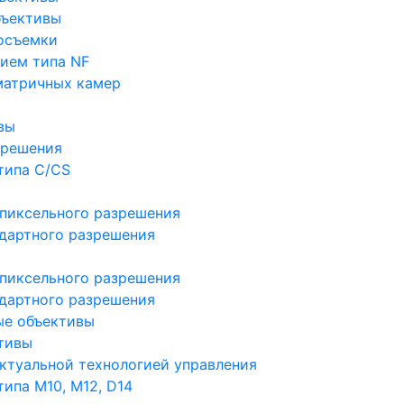
бъективы
осъемки
ием типа NF
матричных камер
вы
зрешения
типа C/CS
пиксельного разрешения
дартного разрешения
пиксельного разрешения
дартного разрешения
ые объективы
тивы
ктуальной технологией управления
ипа M10, M12, D14