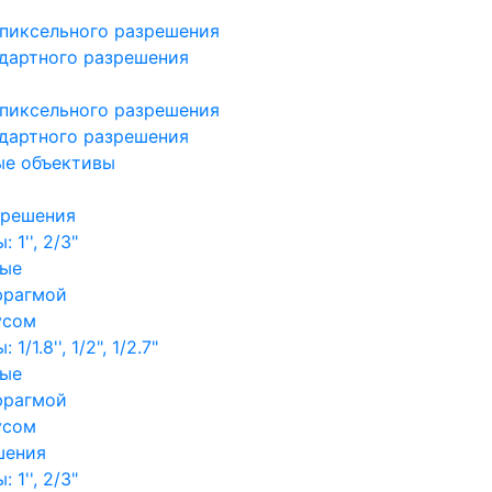
пиксельного разрешения
дартного разрешения
пиксельного разрешения
дартного разрешения
ые объективы
зрешения
1'', 2/3"
ные
фрагмой
усом
/1.8'', 1/2", 1/2.7"
ные
фрагмой
усом
шения
1'', 2/3"