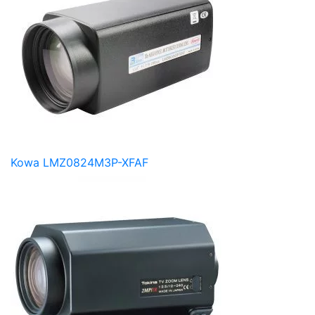
Kowa LMZ0824M3P-XFAF