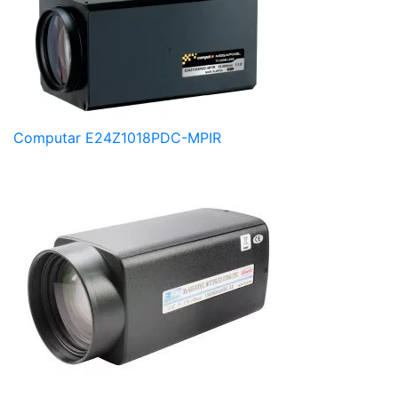
Computar E24Z1018PDC-MPIR