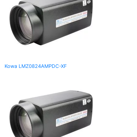
Kowa LMZ0824AMPDC-XF