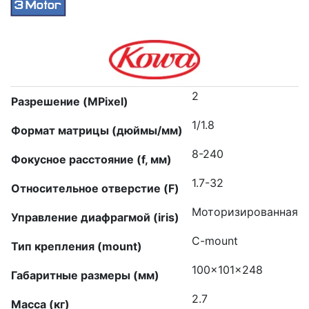
2
Разрешение (MPixel)
1/1.8
Формат матрицы (дюймы/мм)
8-240
Фокусное расстояние (f, мм)
1.7-32
Относительное отверстие (F)
Моторизированная
Управление диафрагмой (iris)
C-mount
Тип крепления (mount)
100x101x248
Габаритные размеры (мм)
2.7
Масса (кг)