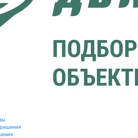
вы
зрешения
шения