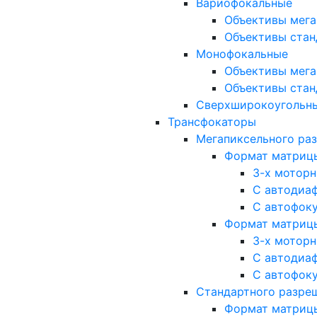
Вариофокальные
Объективы мега
Объективы стан
Монофокальные
Объективы мега
Объективы стан
Сверхширокоугольн
Трансфокаторы
Мегапиксельного ра
Формат матрицы: 
3-х мотор
С автодиа
С автофок
Формат матрицы: 1
3-х мотор
С автодиа
С автофок
Стандартного разре
Формат матрицы: 