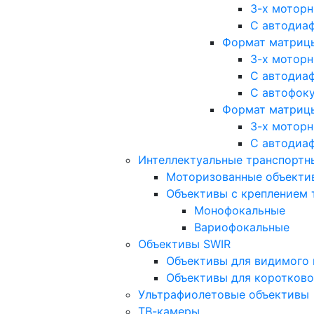
3-х мотор
С автодиа
Формат матрицы: 
3-х мотор
С автодиа
С автофок
Формат матрицы
3-х мотор
С автодиа
Интеллектуальные транспортны
Моторизованные объекти
Объективы с креплением 
Монофокальные
Вариофокальные
Объективы SWIR
Объективы для видимого 
Объективы для коротково
Ультрафиолетовые объективы
ТВ-камеры