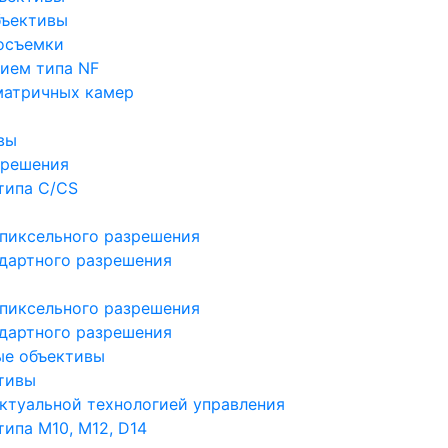
бъективы
осъемки
ием типа NF
матричных камер
вы
зрешения
типа C/CS
пиксельного разрешения
дартного разрешения
пиксельного разрешения
дартного разрешения
ые объективы
тивы
ктуальной технологией управления
ипа M10, M12, D14