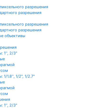
пиксельного разрешения
дартного разрешения
пиксельного разрешения
дартного разрешения
ые объективы
зрешения
1'', 2/3"
ные
фрагмой
усом
/1.8'', 1/2", 1/2.7"
ные
фрагмой
усом
шения
1'', 2/3"