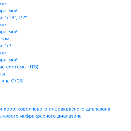
ные
фрагмой
1/1.8", 1/2"
ные
фрагмой
усом
: 1/3"
ные
фрагмой
е системы (ITS)
вы
типа C/CS
и коротковолнового инфракрасного диапазона
лнового инфракрасного диапазона